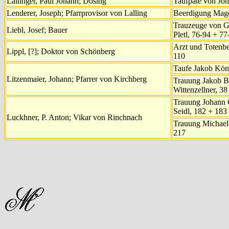
Lallinger, Paul Johann; Dösing
Taufpate von Jo
Lenderer, Joseph; Pfarrprovisor von Lalling
Beerdigung Magd
Trauzeuge von G
Liebl, Josef; Bauer
Pletl, 76-94 + 77
Arzt und Totenbe
Lippl, [?]; Doktor von Schönberg
110
Taufe Jakob Kön
Litzenmaier, Johann; Pfarrer von Kirchberg
Trauung Jakob B
Wittenzellner, 38
Trauung Johann 
Seidl, 182 + 183
Luckhner, P. Anton; Vikar von Rinchnach
Trauung Michael 
217