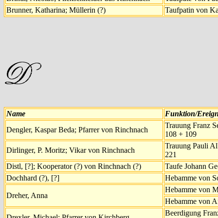
Brunner, Katharina; Müllerin (?)
Taufpatin von Ka
Name
Funktion/Ereign
Trauung Franz Se
Dengler, Kaspar Beda; Pfarrer von Rinchnach
108 + 109
Trauung Pauli Al
Dirlinger, P. Moritz; Vikar von Rinchnach
221
Distl, [?]; Kooperator (?) von Rinchnach (?)
Taufe Johann Ge
Dochhard (?), [?]
Hebamme von So
Hebamme von Mic
Dreher, Anna
Hebamme von An
Beerdigung Franz
Drexler, Michael; Pfarrer von Kirchberg