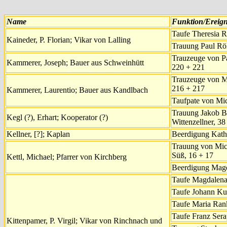
Name
Funktion/Ereign
Taufe Theresia R
Kaineder, P. Florian; Vikar von Lalling
Trauung Paul Rö
Trauzeuge von Pa
Kammerer, Joseph; Bauer aus Schweinhütt
220 + 221
Trauzeuge von Mi
216 + 217
Kammerer, Laurentio; Bauer aus Kandlbach
Taufpate von Mic
Trauung Jakob B
Kegl (?), Erhart; Kooperator (?)
Wittenzellner, 38
Kellner, [?]; Kaplan
Beerdigung Katha
Trauung von Mic
Süß, 16 + 17
Kettl, Michael; Pfarrer von Kirchberg
Beerdigung Magda
Taufe Magdalena 
Taufe Johann Ku
Taufe Maria Rank
Taufe Franz Sera
Kittenpamer, P. Virgil; Vikar von Rinchnach und