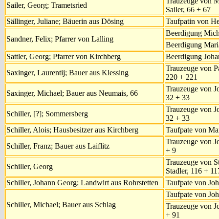
Trauzeuge von M
Sailer, Georg; Trametsried
Sailer, 66 + 67
Sällinger, Juliane; Bäuerin aus Dösing
Taufpatin von He
Beerdigung Mich
Sandner, Felix; Pfarrer von Lalling
Beerdigung Mari
Sattler, Georg; Pfarrer von Kirchberg
Beerdigung Joha
Trauzeuge von Pa
Saxinger, Laurentij; Bauer aus Klessing
220 + 221
Trauzeuge von Jo
Saxinger, Michael; Bauer aus Neumais, 66
32 + 33
Trauzeuge von Jo
Schiller, [?]; Sommersberg
32 + 33
Schiller, Alois; Hausbesitzer aus Kirchberg
Taufpate von Mar
Trauzeuge von Jo
Schiller, Franz; Bauer aus Laiflitz
+ 9
Trauzeuge von S
Schiller, Georg
Stadler, 116 + 11
Schiller, Johann Georg; Landwirt aus Rohrstetten
Taufpate von Jo
Taufpate von Jo
Schiller, Michael; Bauer aus Schlag
Trauzeuge von J
+ 91