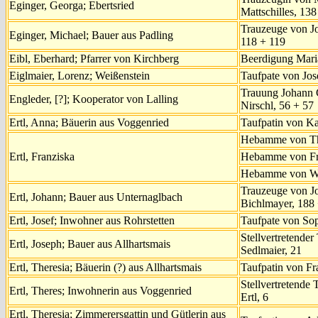
Eginger, Georga; Ebertsried
Mattschilles, 13
Trauzeuge von Jo
Eginger, Michael; Bauer aus Padling
118 + 119
Eibl, Eberhard; Pfarrer von Kirchberg
Beerdigung Maria
Eiglmaier, Lorenz; Weißenstein
Taufpate von Jos
Trauung Johann 
Engleder, [?]; Kooperator von Lalling
Nirschl, 56 + 57
Ertl, Anna; Bäuerin aus Voggenried
Taufpatin von Ka
Hebamme von The
Ertl, Franziska
Hebamme von Fra
Hebamme von Wa
Trauzeuge von J
Ertl, Johann; Bauer aus Unternaglbach
Bichlmayer, 188
Ertl, Josef; Inwohner aus Rohrstetten
Taufpate von So
Stellvertretender
Ertl, Joseph; Bauer aus Allhartsmais
Sedlmaier, 21
Ertl, Theresia; Bäuerin (?) aus Allhartsmais
Taufpatin von Fr
Stellvertretende
Ertl, Theres; Inwohnerin aus Voggenried
Ertl, 6
Ertl, Theresia; Zimmerersgattin und Gütlerin aus