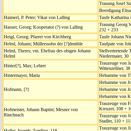
Trauung Josef St
Beerdigung Elisa
Haimerl, P. Peter; Vikar von Lalling
Taufe Katharina 
Trauung Georg W
Hauser, Georg; Kooperator (?) von Lalling
232 + 233
Heigl, Georg; Pfarrer von Kirchberg
Taufe Johann Nie
Helml, Johann; Müllerssohn der
[?]dmühle
Taufpate von Joh
Helml, Theres; vm. Ehefrau des obigen Johann
Stellvertretende
Helml
Niedermaier, 30
Trauzeuge von J
Hinter[?], Max; Lehrer
Wittenzellner, 38
Hintermayer, Maria
Hebamme von The
Hebamme von Jose
Hofmann, [?]
Hebamme von Jos
Hebamme von Kat
Trauzeuge von Fr
Kreuzer, 108 + 
Hofmeister, Johann Baptist; Mesner von
Rinchnach
Trauzeuge von J
Stadler, 110 + 11
Trauzeuge von J
Holler, Joseph; Zueding, 118