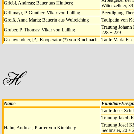
Arbeitgeber der
Griebl, Andreas; Bauer aus Hintberg
Wittenzellner, 39
Grillmayr, P. Gunther; Vikar von Lalling
Beerdigung There
Groiß, Anna Maria; Bäuerin aus Wulreiching
Taufpatin von Ka
Trauung Johann 
Gruber, P. Thomas; Vikar von Lalling
228 + 229
Gschwendner, [?]; Kooperator (?) von Rinchnach
Taufe Maria Fisc
Name
Funktion/Ereign
Taufe Josef Schill
Trauung Jakob K
Trauung Josef Kö
Hahn, Andreas; Pfarrer von Kirchberg
Sedlmaier, 20 + 