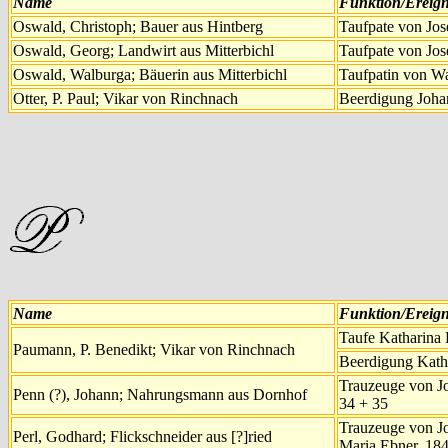
Name
Funktion/Ereign
Oswald, Christoph; Bauer aus Hintberg
Taufpate von Jos
Oswald, Georg; Landwirt aus Mitterbichl
Taufpate von Jose
Oswald, Walburga; Bäuerin aus Mitterbichl
Taufpatin von Wa
Otter, P. Paul; Vikar von Rinchnach
Beerdigung Joha
Name
Funktion/Ereign
Taufe Katharina 
Paumann, P. Benedikt; Vikar von Rinchnach
Beerdigung Katha
Trauzeuge von Jo
Penn (?), Johann; Nahrungsmann aus Dornhof
34 + 35
Trauzeuge von J
Perl, Godhard; Flickschneider aus [?]ried
Maria Ebner, 18