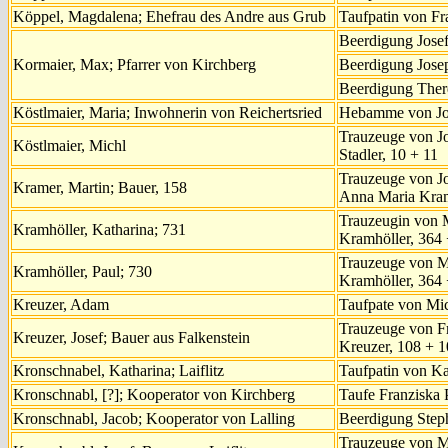
Köppel, Magdalena; Ehefrau des Andre aus Grub
Taufpatin von Fr
Beerdigung Josef 
Kormaier, Max; Pfarrer von Kirchberg
Beerdigung Josep
Beerdigung There
Köstlmaier, Maria; Inwohnerin von Reichertsried
Hebamme von Jos
Trauzeuge von J
Köstlmaier, Michl
Stadler, 10 + 11
Trauzeuge von J
Kramer, Martin; Bauer, 158
Anna Maria Kram
Trauzeugin von 
Kramhöller, Katharina; 731
Kramhöller, 364
Trauzeuge von M
Kramhöller, Paul; 730
Kramhöller, 364
Kreuzer, Adam
Taufpate von Mic
Trauzeuge von Fr
Kreuzer, Josef; Bauer aus Falkenstein
Kreuzer, 108 + 
Kronschnabel, Katharina; Laiflitz
Taufpatin von Ka
Kronschnabl, [?]; Kooperator von Kirchberg
Taufe Franziska 
Kronschnabl, Jacob; Kooperator von Lalling
Beerdigung Step
Trauzeuge von M