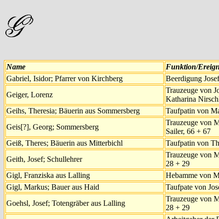
Name
Funktion/Ereign
Gabriel, Isidor; Pfarrer von Kirchberg
Beerdigung Josef
Trauzeuge von J
Geiger, Lorenz
Katharina Nirsch
Geihs, Theresia; Bäuerin aus Sommersberg
Taufpatin von Ma
Trauzeuge von M
Geis[?], Georg; Sommersberg
Sailer, 66 + 67
Geiß, Theres; Bäuerin aus Mitterbichl
Taufpatin von The
Trauzeuge von M
Geith, Josef; Schullehrer
28 + 29
Gigl, Franziska aus Lalling
Hebamme von Mi
Gigl, Markus; Bauer aus Haid
Taufpate von Jos
Trauzeuge von M
Goehsl, Josef; Totengräber aus Lalling
28 + 29