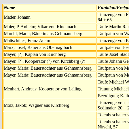
Name
Funktion/Ereign
Trauzeuge von Fr
Mader, Johann
64 + 65
Maier, P. Anhelm; Vikar von Rinchnach
Taufe Martin Ran
Marchl, Maria; Bäuerin aus Gehmannsberg
Taufpatin von Wa
Mattschilles, Franz Adam
Trauzeuge von P
Marx, Josef; Bauer aus Obernaglbach
Taufpate von Jose
Mayer, [?]; Kaplan von Kirchberg
Taufe Josef Stadl
Mayer, [?]; Kooperator (?) von Kirchberg (?)
Taufe Johann Ge
Mayer, Maria; Bauerstochter aus Gehmannsberg
Taufpatin von Ma
Mayer, Maria; Bauerstochter aus Gehmannsberg
Taufpatin von Ma
Taufe Michael W
Menhart, Andreas; Kooperator von Lalling
Trauung Michael
Beerdigung Katha
Trauzeuge von Jo
Molz, Jakob; Wagner aus Kirchberg
Sedlmaier, 20 + 
Totenbeschauer 
Totenbeschauer v
Nirschl, 57