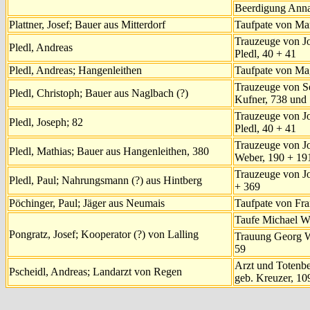
Beerdigung Anna
Plattner, Josef; Bauer aus Mitterdorf
Taufpate von Mar
Trauzeuge von J
Pledl, Andreas
Pledl, 40 + 41
Pledl, Andreas; Hangenleithen
Taufpate von Mag
Trauzeuge von S
Pledl, Christoph; Bauer aus Naglbach (?)
Kufner, 738 und
Trauzeuge von J
Pledl, Joseph; 82
Pledl, 40 + 41
Trauzeuge von J
Pledl, Mathias; Bauer aus Hangenleithen, 380
Weber, 190 + 19
Trauzeuge von Jo
Pledl, Paul; Nahrungsmann (?) aus Hintberg
+ 369
Pöchinger, Paul; Jäger aus Neumais
Taufpate von Fran
Taufe Michael W
Pongratz, Josef; Kooperator (?) von Lalling
Trauung Georg W
59
Arzt und Totenbe
Pscheidl, Andreas; Landarzt von Regen
geb. Kreuzer, 10