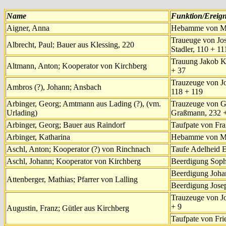
Name
Funktion/Ereign
Aigner, Anna
Hebamme von Mi
Traueuge von Jo
Albrecht, Paul; Bauer aus Klessing, 220
Stadler, 110 + 11
Trauung Jakob Kö
Altmann, Anton; Kooperator von Kirchberg
+ 37
Trauzeuge von Jo
Ambros (?), Johann; Ansbach
118 + 119
Arbinger, Georg; Amtmann aus Lading (?), (vm.
Trauzeuge von G
Urlading)
Graßmann, 232 
Arbinger, Georg; Bauer aus Raindorf
Taufpate von Fra
Arbinger, Katharina
Hebamme von Ma
Aschl, Anton; Kooperator (?) von Rinchnach
Taufe Adelheid E
Aschl, Johann; Kooperator von Kirchberg
Beerdigung Sophi
Beerdigung Joha
Attenberger, Mathias; Pfarrer von Lalling
Beerdigung Josep
Trauzeuge von Jo
+ 9
Augustin, Franz; Gütler aus Kirchberg
Taufpate von Fri