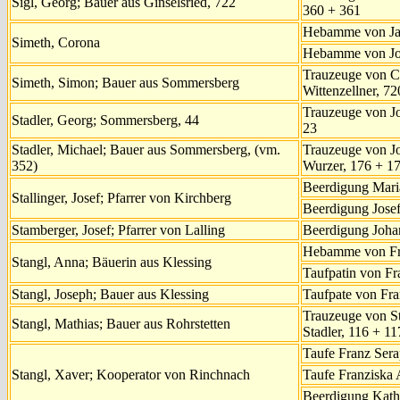
Sigl, Georg; Bauer aus Ginselsried, 722
360 + 361
Hebamme von Ja
Simeth, Corona
Hebamme von Joh
Trauzeuge von C
Simeth, Simon; Bauer aus Sommersberg
Wittenzellner, 7
Trauzeuge von Jo
Stadler, Georg; Sommersberg, 44
23
Stadler, Michael; Bauer aus Sommersberg, (vm.
Trauzeuge von J
352)
Wurzer, 176 + 1
Beerdigung Maria
Stallinger, Josef; Pfarrer von Kirchberg
Beerdigung Josef 
Stamberger, Josef; Pfarrer von Lalling
Beerdigung Joha
Hebamme von Fra
Stangl, Anna; Bäuerin aus Klessing
Taufpatin von Fr
Stangl, Joseph; Bauer aus Klessing
Taufpate von Fra
Trauzeuge von S
Stangl, Mathias; Bauer aus Rohrstetten
Stadler, 116 + 11
Taufe Franz Sera
Stangl, Xaver; Kooperator von Rinchnach
Taufe Franziska 
Beerdigung Katha