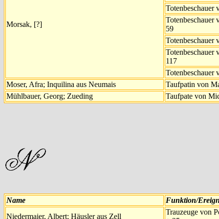
Totenbeschauer 
Totenbeschauer v
Morsak, [?]
59
Totenbeschauer 
Totenbeschauer v
117
Totenbeschauer v
Moser, Afra; Inquilina aus Neumais
Taufpatin von Ma
Mühlbauer, Georg; Zueding
Taufpate von Mic
Name
Funktion/Ereign
Trauzeuge von Pe
Niedermaier, Albert; Häusler aus Zell