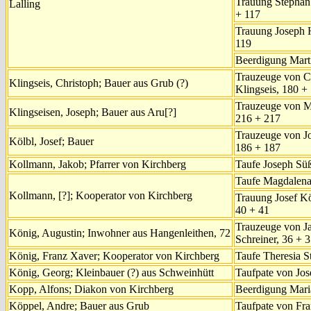
Trauung Stephan 
Lalling
+ 117
Trauung Joseph H
119
Beerdigung Mart
Trauzeuge von C
Klingseis, Christoph; Bauer aus Grub (?)
Klingseis, 180 +
Trauzeuge von Mi
Klingseisen, Joseph; Bauer aus Aru[?]
216 + 217
Trauzeuge von Jo
Kölbl, Josef; Bauer
186 + 187
Kollmann, Jakob; Pfarrer von Kirchberg
Taufe Joseph Süß
Taufe Magdalena 
Kollmann, [?]; Kooperator von Kirchberg
Trauung Josef Kö
40 + 41
Trauzeuge von J
König, Augustin; Inwohner aus Hangenleithen, 72
Schreiner, 36 + 
König, Franz Xaver; Kooperator von Kirchberg
Taufe Theresia St
König, Georg; Kleinbauer (?) aus Schweinhütt
Taufpate von Jos
Kopp, Alfons; Diakon von Kirchberg
Beerdigung Maria
Köppel, Andre; Bauer aus Grub
Taufpate von Fra