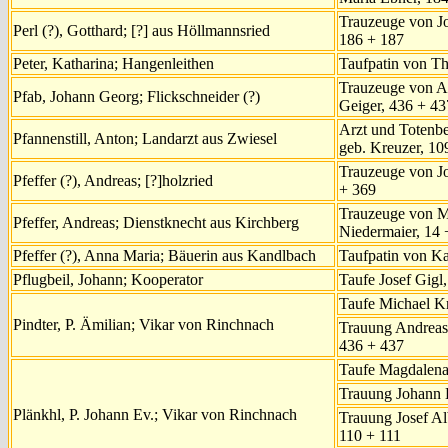
Trauzeuge von Jo
Perl (?), Gotthard; [?] aus Höllmannsried
186 + 187
Peter, Katharina; Hangenleithen
Taufpatin von Th
Trauzeuge von A
Pfab, Johann Georg; Flickschneider (?)
Geiger, 436 + 43
Arzt und Totenbe
Pfannenstill, Anton; Landarzt aus Zwiesel
geb. Kreuzer, 10
Trauzeuge von Jo
Pfeffer (?), Andreas; [?]holzried
+ 369
Trauzeuge von M
Pfeffer, Andreas; Dienstknecht aus Kirchberg
Niedermaier, 14 
Pfeffer (?), Anna Maria; Bäuerin aus Kandlbach
Taufpatin von Ka
Pflugbeil, Johann; Kooperator
Taufe Josef Gigl,
Taufe Michael Kr
Pindter, P. Ämilian; Vikar von Rinchnach
Trauung Andreas
436 + 437
Taufe Magdalena
Trauung Johann 
Plänkhl, P. Johann Ev.; Vikar von Rinchnach
Trauung Josef Al
110 + 111