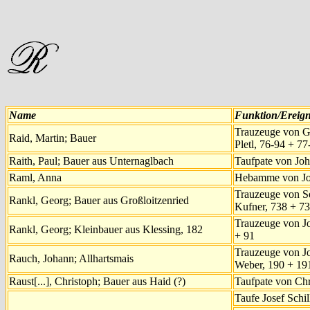
Name
Funktion/Ereign
Trauzeuge von G
Raid, Martin; Bauer
Pletl, 76-94 + 77
Raith, Paul; Bauer aus Unternaglbach
Taufpate von Jo
Raml, Anna
Hebamme von Jos
Trauzeuge von S
Rankl, Georg; Bauer aus Großloitzenried
Kufner, 738 + 7
Trauzeuge von J
Rankl, Georg; Kleinbauer aus Klessing, 182
+ 91
Trauzeuge von J
Rauch, Johann; Allhartsmais
Weber, 190 + 19
Raust[...], Christoph; Bauer aus Haid (?)
Taufpate von Chr
Taufe Josef Schil