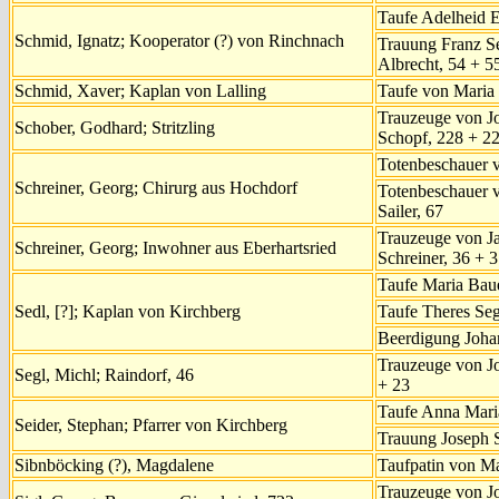
Taufe Adelheid E
Schmid, Ignatz; Kooperator (?) von Rinchnach
Trauung Franz Se
Albrecht, 54 + 5
Schmid, Xaver; Kaplan von Lalling
Taufe von Maria
Trauzeuge von J
Schober, Godhard; Stritzling
Schopf, 228 + 2
Totenbeschauer v
Schreiner, Georg; Chirurg aus Hochdorf
Totenbeschauer v
Sailer, 67
Trauzeuge von J
Schreiner, Georg; Inwohner aus Eberhartsried
Schreiner, 36 + 
Taufe Maria Baue
Sedl, [?]; Kaplan von Kirchberg
Taufe Theres Seg
Beerdigung Joha
Trauzeuge von Jo
Segl, Michl; Raindorf, 46
+ 23
Taufe Anna Mari
Seider, Stephan; Pfarrer von Kirchberg
Trauung Joseph S
Sibnböcking (?), Magdalene
Taufpatin von M
Trauzeuge von Jo