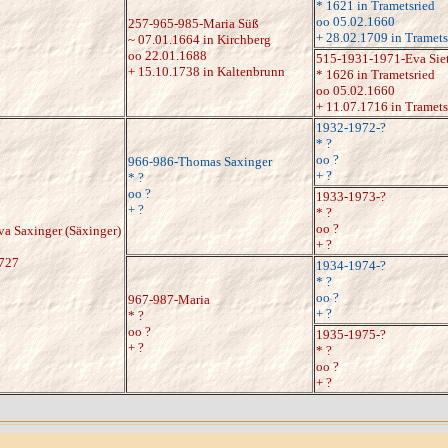
* 1621 in Trametsried
oo 05.02.1660
257-965-985-Maria Süß
+ 28.02.1709 in Tramets
~ 07.01.1664 in Kirchberg
oo 22.01.1688
515-1931-1971-Eva Siet
+ 15.10.1738 in Kaltenbrunn
* 1626 in Trametsried
oo 05.02.1660
+ 11.07.1716 in Tramets
1932-1972-?
* ?
oo ?
966-986-Thomas Saxinger
+ ?
* ?
oo ?
1933-1973-?
+ ?
* ?
oo ?
a Saxinger (Säxinger)
+ ?
1727
1934-1974-?
* ?
oo ?
967-987-Maria
+ ?
* ?
oo ?
1935-1975-?
+ ?
* ?
oo ?
+ ?