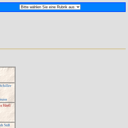
X
chiller
brunn
a Härtl
ph Süß