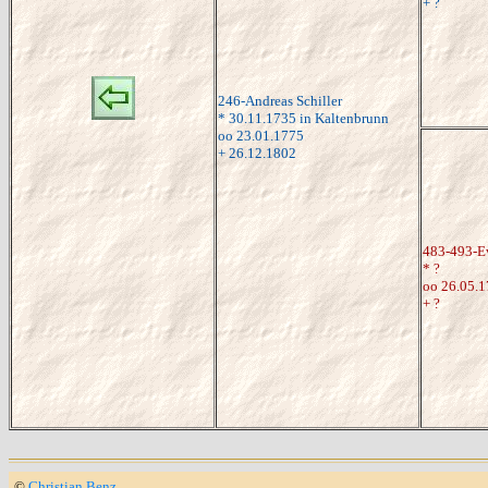
+ ?
246-Andreas Schiller
* 30.11.1735 in Kaltenbrunn
oo 23.01.1775
+ 26.12.1802
483-493-Ev
* ?
oo 26.05.
+ ?
©
Christian Benz