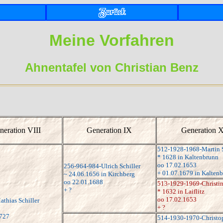
Meine Vorfahren
Ahnentafel von Christian Benz
neration VIII
Generation IX
Generation 
512-1928-1968-Martin S
* 1628 in Kaltenbrunn
oo 17.02.1653
256-964-984-Ulrich Schiller
+ 01.07.1679 in Kalten
~ 24.06.1656 in Kirchberg
oo 22.01.1688
513-1929-1969-Christin
+ ?
* 1632 in Laiflitz
oo 17.02.1653
thias Schiller
+ ?
1727
514-1930-1970-Christo