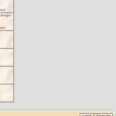
ried
zberger
ried