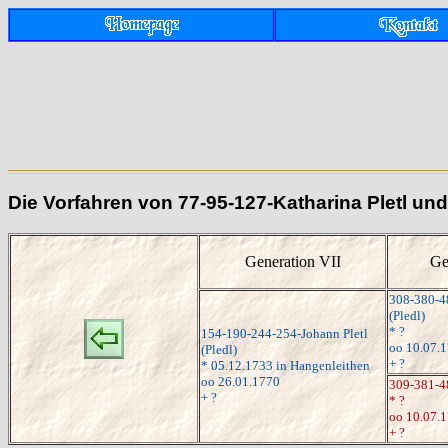
Die Vorfahren von 77-95-127-Katharina Pletl un
Generation VII
Ge
308-380-4
(Pledl)
* ?
154-190-244-254-Johann Pletl
oo 10.07.
(Pledl)
+ ?
* 05.12.1733 in Hangenleithen
oo 26.01.1770
309-381-4
+ ?
* ?
oo 10.07.
+ ?