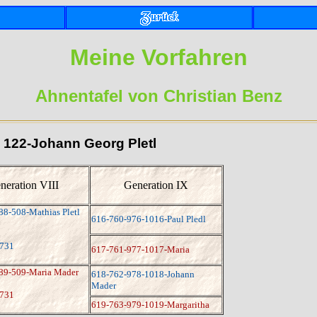
Meine Vorfahren
Ahnentafel von Christian Benz
d 122-Johann Georg Pletl
neration VIII
Generation IX
88-508-Mathias Pletl
616-760-976-1016-Paul Pledl
1731
617-761-977-1017-Maria
89-509-Maria Mader
618-762-978-1018-Johann
Mader
1731
619-763-979-1019-Margaritha