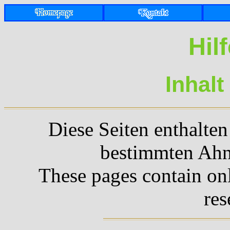
Hil
Inhalt
Diese Seiten enthalte
bestimmten Ahne
These pages contain onl
res