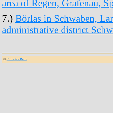
area of Regen, Grafenau, S
7.)
Börlas in Schwaben, Lan
administrative district Sch
©
Christian Benz